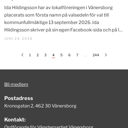
Ida Hildingsson har av lokalföreningen i Vänersborg
placerats som första namn på valsedeln för val till
kommunfullmäktige 13 september 2026. Ida
Hildingsson skriver på sin egen Facebook-sida och på l…
JUNI 24, 2026
1
2
3
4
5
6
7
…
244
Bli medlem
Postadress
Kronogatan 2, 462 30 Vänersborg
Kontakt:
Ordförande för Vänsterpartiet Vänersborg